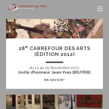
e
28
CARREFOUR DES ARTS
(ÉDITION 2012)
du 13 au 25 Novembre 2012.
Invité d’honneur Jean-Yves BRUYÈRE
28<SUP>E</SUP>
EN SAVOIR+
CARREFOUR
DES
ARTS
(ÉDITION
2012)