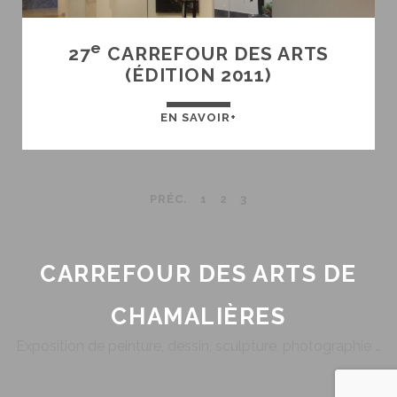
e
27
CARREFOUR DES ARTS
(ÉDITION 2011)
27<SUP>E</SUP>
EN SAVOIR+
CARREFOUR
DES
ARTS
PAGINATION
PRÉC.
1
2
3
(ÉDITION
2011)
DES
PUBLICATIONS
CARREFOUR DES ARTS DE
CHAMALIÈRES
Exposition de peinture, dessin, sculpture, photographie …